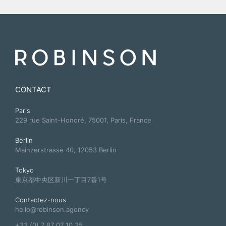
CONTACT
Paris
229 rue Saint-Honoré, 75001, Paris, France
Berlin
Mainzerstrasse 40, 12053 Berlin
Tokyo
東京都中央区新川一丁目7番1号
Contactez-nous
hello@robinson.agency
+33 (0) 7 87 07 10 35