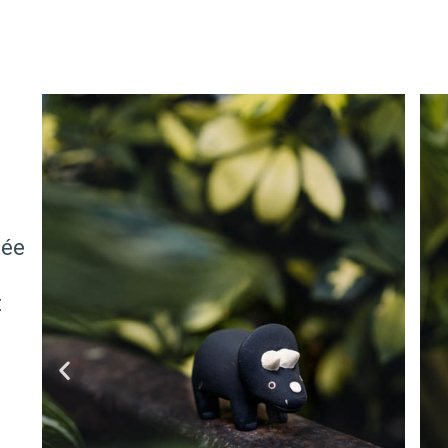
cée
t