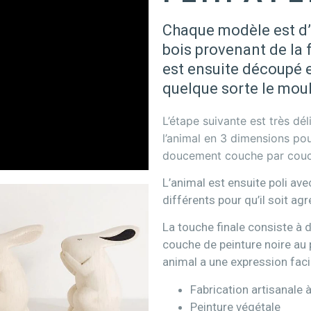
Chaque modèle est d’
bois provenant de la 
est ensuite découpé e
quelque sorte le moul
L’étape suivante est très dél
l’animal en 3 dimensions pour
doucement couche par couc
L’animal est ensuite poli av
différents pour qu’il soit ag
La touche finale consiste à d
couche de peinture noire au
animal a une expression faci
Fabrication artisanale à
Peinture végétale