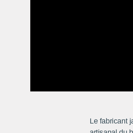
Le fabricant 
artisanal du b