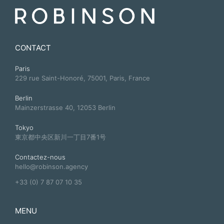
CONTACT
Paris
229 rue Saint-Honoré, 75001, Paris, France
Berlin
Mainzerstrasse 40, 12053 Berlin
Tokyo
東京都中央区新川一丁目7番1号
Contactez-nous
hello@robinson.agency
+33 (0) 7 87 07 10 35
MENU